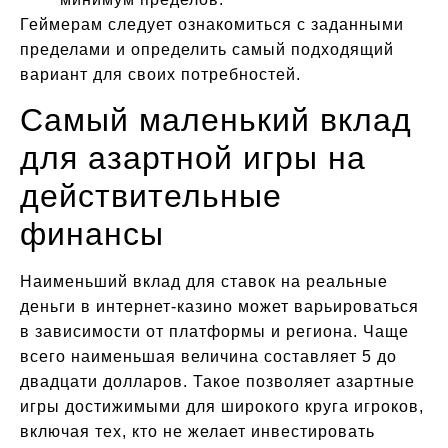
Геймерам следует ознакомиться с заданными
пределами и определить самый подходящий
вариант для своих потребностей.
Самый маленький вклад
для азартной игры на
действительные
финансы
Наименьший вклад для ставок на реальные
деньги в интернет-казино может варьироваться
в зависимости от платформы и региона. Чаще
всего наименьшая величина составляет 5 до
двадцати долларов. Такое позволяет азартные
игры достижимыми для широкого круга игроков,
включая тех, кто не желает инвестировать