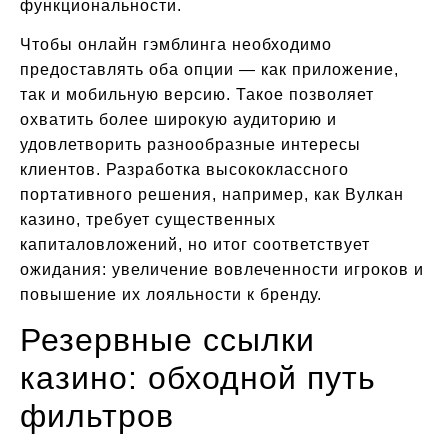
функциональности.
Чтобы онлайн гэмблинга необходимо
предоставлять оба опции — как приложение,
так и мобильную версию. Такое позволяет
охватить более широкую аудиторию и
удовлетворить разнообразные интересы
клиентов. Разработка высококлассного
портативного решения, например, как Вулкан
казино, требует существенных
капиталовложений, но итог соответствует
ожидания: увеличение вовлеченности игроков и
повышение их лояльности к бренду.
Резервные ссылки
казино: обходной путь
фильтров