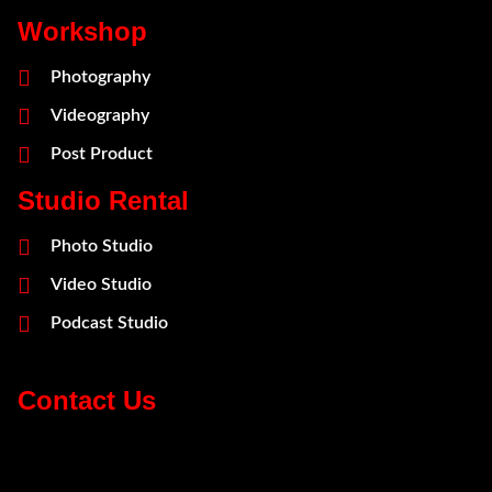
Workshop
Photography
Videography
Post Product
Studio Rental
Photo Studio
Video Studio
Podcast Studio
Contact Us