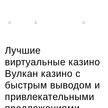
привлекательным
предложениями
admin
September 4, 2025
9:23 am
Лучшие
виртуальные казино
Вулкан казино с
быстрым выводом и
привлекательными