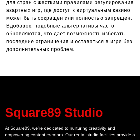
для стран с жесткими правилами регулирования
азартных игр, где доступ к виртуальным казино
может быть сокращен или полностью запрещен.
Вдобавок, подобные альтернативы часто
обновляются, что дает возможность избегать
последние ограничения и оставаться в игре без
дополнительных проблем.
Square89 Studio
At Square89, we’re dedicated to nurturing creativity and
empowering content creators. Our rental studio facilities provide a