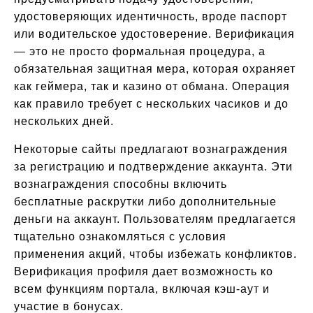
удостоверяющих идентичность, вроде паспорт
или водительское удостоверение. Верификация
— это не просто формальная процедура, а
обязательная защитная мера, которая охраняет
как геймера, так и казино от обмана. Операция
как правило требует с нескольких часиков и до
нескольких дней.
Некоторые сайты предлагают вознаграждения
за регистрацию и подтверждение аккаунта. Эти
вознаграждения способны включить
бесплатные раскрутки либо дополнительные
деньги на аккаунт. Пользователям предлагается
тщательно ознакомляться с условия
применения акций, чтобы избежать конфликтов.
Верификация профиля дает возможность ко
всем функциям портала, включая кэш-аут и
участие в бонусах.