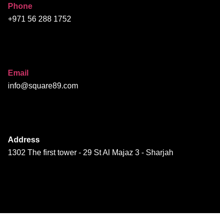
Phone
+971 56 288 1752
Email
info@square89.com
Address
1302 The first tower - 29 St Al Majaz 3 - Sharjah