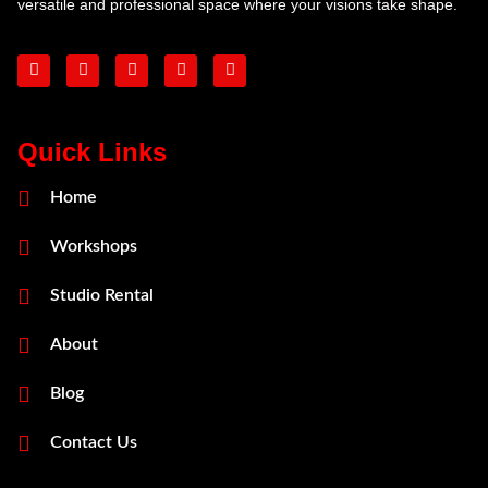
versatile and professional space where your visions take shape.
Quick Links
Home
Workshops
Studio Rental
About
Blog
Contact Us