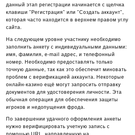
данный этап регистрации начинается с щелчка
клавиши "Регистрация" или "Создать аккаунт",
которая часто находится в верхнем правом углу
сайта.
На следующем уровне участнику необходимо
заполнить анкету с индивидуальными данными:
имя, фамилия, e-mail адрес, и телефонный
номер. Необходимо предоставлять только
точную данные, так как это обеспечит миновать
проблем с верификацией аккаунта. Некоторые
онлайн-казино ещё могут запросить отправку
документов для удостоверения личности. Эта
обычная операция для обеспечения защиты
игроков и недопущения фрода.
По завершении удачного оформления анкеты
нужно верифицировать учетную запись с
помощью URL, направленную на