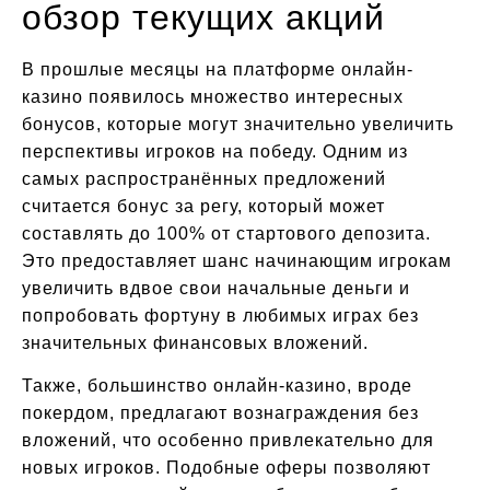
обзор текущих акций
В прошлые месяцы на платформе онлайн-
казино появилось множество интересных
бонусов, которые могут значительно увеличить
перспективы игроков на победу. Одним из
самых распространённых предложений
считается бонус за регу, который может
составлять до 100% от стартового депозита.
Это предоставляет шанс начинающим игрокам
увеличить вдвое свои начальные деньги и
попробовать фортуну в любимых играх без
значительных финансовых вложений.
Также, большинство онлайн-казино, вроде
покердом, предлагают вознаграждения без
вложений, что особенно привлекательно для
новых игроков. Подобные оферы позволяют