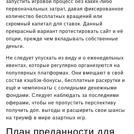
запустить игровой процесс без каких-либо
первоначальных затрат, давая фиксированное
количество бесплатных вращений или
скромный капитал для ставок. Данный
прекрасный вариант протестировать сайт и её
опции, прежде чем вкладывать собственные
деньги.
Не следует упускать из виду и о еженедельных
ивентах, которые регулярно организуются на
популярных платформах. Они вмещают в свой
состав кэшбэк-бонусы, бесплатные раскрутки и
ещё и чемпионаты с солидными денежными
фондами. Следует наблюдать за последними
оферами, чтобы не пропустить перспективу
получить доп. выгоды и расширить свои шансы
на триумф в мире азартных игр.
План преданности для