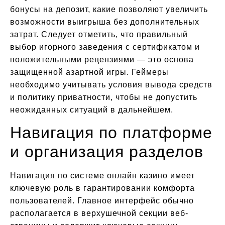
бонусы на депозит, какие позволяют увеличить
возможности выигрыша без дополнительных
затрат. Следует отметить, что правильный
выбор игорного заведения с сертификатом и
положительными рецензиями — это основа
защищенной азартной игры. Геймеры
необходимо учитывать условия вывода средств
и политику приватности, чтобы не допустить
неожиданных ситуаций в дальнейшем.
Навигация по платформе
и организация разделов
Навигация по системе онлайн казино имеет
ключевую роль в гарантировании комфорта
пользователей. Главное интерфейс обычно
располагается в верхушечной секции веб-