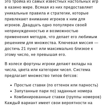
это тройка из самых известных настольных игр
в казино мире. Всякая из них предоставляет
уникальные правила и стратегии, которые
привлекают внимание игроков к ним для
игроков. Двадцать одно популярен своей
непринужденностью и возможностью
применения методов, что делает его любимым
решением для множества. Ключевая миссия —
достичь 21 пункт или максимально близкое к
этому число, не превышая его.
В колесе фортуны игроки делают вклады на
числа, цвета или категории чисел. Система
предлагает множество типов бетсов:
Простые ставки (по оттенок или парность)
Запутанные пари по) заданные номера
Комбинированные ставки (группы номеров)
Каждый вариант имеет свои вероятности на