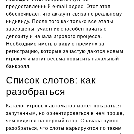
предоставленный e-mail адрес. Этот этап
обеспечивает, что аккаунт связан с реальному
индивиду. После того как только все этапы
завершены, участник способен начать с
депозиту и начала игрового процесса.
Необходимо иметь в виду о премиях за
регистрацию, которые зачастую даются новым
игрокам и могут весьма повысить начальный
банкролл.
Список слотов: как
разобраться
Каталог игровых автоматов может показаться
запутанным, но ориентироваться в нем проще,
чем видится на первый взор. Сначала нужно
разобраться, что слоты варьируются по таким