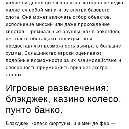
является дополнительная игра, которая нередко
является собой мини-игру внутри базового
слота. Она может включать отбор объектов,
исполнение миссий или даже прохождение
квестов. Премиальные раунды, как в pokerdom,
не только обогащают ход игры, но и
предоставляют возможность выиграть большие
суммы. Большинство игроки оценивают
подобные возможности за их взаимодействие и
способность приумножить приз без экстра
ставок.
Игровые развлечения:
блэкджек, казино колесо,
пунто банко.
Блэкджек, колесо фортуны, и шмен де фер —