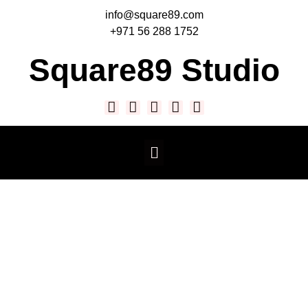
info@square89.com
+971 56 288 1752
Square89 Studio
Особенности
виртуальных
казино с
привлекательным
слотовыми