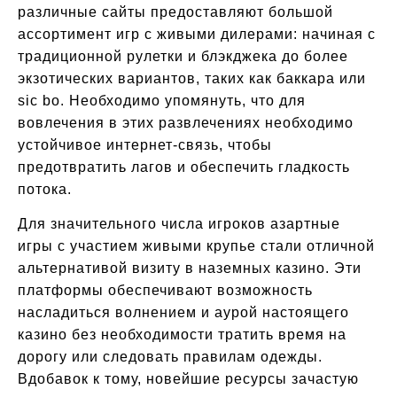
различные сайты предоставляют большой
ассортимент игр с живыми дилерами: начиная с
традиционной рулетки и блэкджека до более
экзотических вариантов, таких как баккара или
sic bo. Необходимо упомянуть, что для
вовлечения в этих развлечениях необходимо
устойчивое интернет-связь, чтобы
предотвратить лагов и обеспечить гладкость
потока.
Для значительного числа игроков азартные
игры с участием живыми крупье стали отличной
альтернативой визиту в наземных казино. Эти
платформы обеспечивают возможность
насладиться волнением и аурой настоящего
казино без необходимости тратить время на
дорогу или следовать правилам одежды.
Вдобавок к тому, новейшие ресурсы зачастую