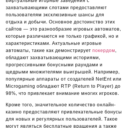
Виртуальные игорные заведения с
захватывающими слотами предоставляют
пользователям эксклюзивные шансы для
отдыха и добычи. Основное достоинство этих
сайтов — это разнообразие игровых автоматов,
которые различаются не только графикой, но и
характеристиками. Актуальные игровые
автоматы, такие как демонстрирует
покердом
,
обладают захватывающими историями,
прогрессивными бонусными раундами и
щедрыми множителями выигрышей. Например,
популярные аппараты от создателей NetEnt или
Microgaming обладают RTP (Return to Player) до
98%, что привлекает внимание многих игроков.
Кроме того, значительное количество онлайн-
казино предоставляют привлекательные бонусы
для новых и регулярных пользователей. Такое
могут являться бесплатные вращения а также