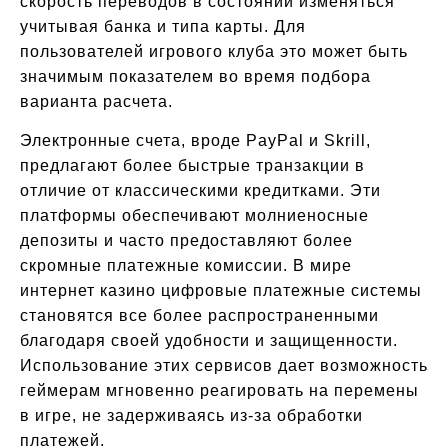
скорость переводов в состоянии изменяться
учитывая банка и типа карты. Для
пользователей игрового клуба это может быть
значимым показателем во время подбора
варианта расчета.
Электронные счета, вроде PayPal и Skrill,
предлагают более быстрые транзакции в
отличие от классическими кредитками. Эти
платформы обеспечивают молниеносные
депозиты и часто предоставляют более
скромные платежные комиссии. В мире
интернет казино цифровые платежные системы
становятся все более распространенными
благодаря своей удобности и защищенности.
Использование этих сервисов дает возможность
геймерам мгновенно реагировать на перемены
в игре, не задерживаясь из-за обработки
платежей.