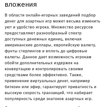
вложения
В области онлайн-игорных заведений подбор
денег для азартных игр может весьма изменить
уют и удобство игрока. Множество ресурсов
предоставляют разнообразный спектр
доступных денежных единиц, включая
американские доллары, европейскую валюту,
фунты стерлингов и вплоть до цифровые
валюты. Данное дает возможность игрокам
обойти дополнительных издержек на
конвертацию и контролировать своими
средствами более эффективно. Также,
применение виртуальных денег, например
биткоин или эфир, гарантирует приватность и
высокую скорость транзакций, что набирает
популярность среди знатоков азартных игр.