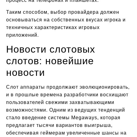
процесс на телефонах и планшетах.
Таким способом, выбор провайдера должен
основываться на собственных вкусах игрока и
техничных характеристиках игровых
приложений.
Новости слотовых
слотов: новейшие
новости
Слот аппараты продолжают эволюционировать,
и в прошлые времена разработчики восхищают
пользователей свежими захватывающими
возможностями. Одним из ведущих тенденций
стало введение системы Megaways, которая
предлагает тысячи вариантов выигрыша,
обеспечивая геймерам увеличенные шансы на