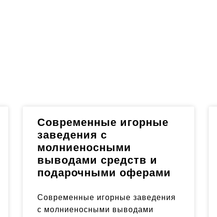
Современные игорные
заведения с
молниеносными
выводами средств и
подарочными оферами
Современные игорные заведения
с молниеносными выводами