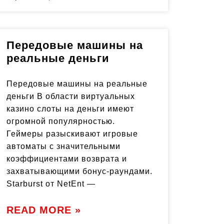
Передовые машины на
реальные деньги
Передовые машины на реальные
деньги В области виртуальных
казино слоты на деньги имеют
огромной популярностью.
Геймеры разыскивают игровые
автоматы с значительными
коэффициентами возврата и
захватывающими бонус-раундами.
Starburst от NetEnt —
READ MORE »