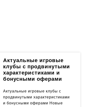
Актуальные игровые
клубы с продвинутыми
характеристиками и
бонусными оферами
Актуальные игровые клубы с
продвинутыми характеристиками
и бонусными оферами Новые