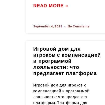
READ MORE »
September 4, 2025
No Comments
Игровой дом для
игроков с компенсацией
и программой
лояльности: что
предлагает платформа
Игровой дом для игроков с
компенсацией и программой
лояльности: что предлагает
платформа Платформа для