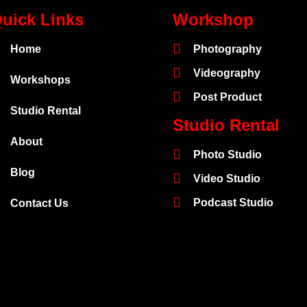
uick Links
Workshop
Home
Photography
Videography
Workshops
Post Product
Studio Rental
Studio Rental
About
Photo Studio
Blog
Video Studio
Podcast Studio
Contact Us