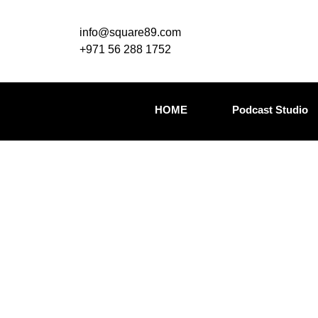
info@square89.com
+971 56 288 1752
HOME
Podcast Studio