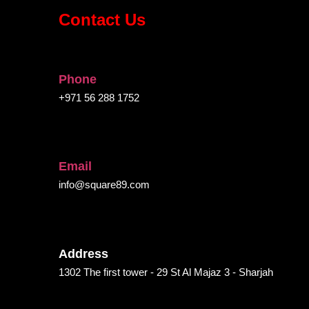
Contact Us
Phone
+971 56 288 1752
Email
info@square89.com
Address
1302 The first tower - 29 St Al Majaz 3 - Sharjah