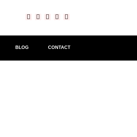
BLOG
CONTACT