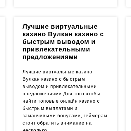
Лучшие виртуальные
казино Вулкан казино с
быстрым выводом и
привлекательными
предложениями
Лучшие виртуальные казино
Вулкан казино с быстрым
выводом и привлекательными
предложениями Для того чтобы
найти топовые онлайн казино с
быстрым выплатами и
заманчивыми бонусами, геймерам
стоит обратить внимание на
несколько